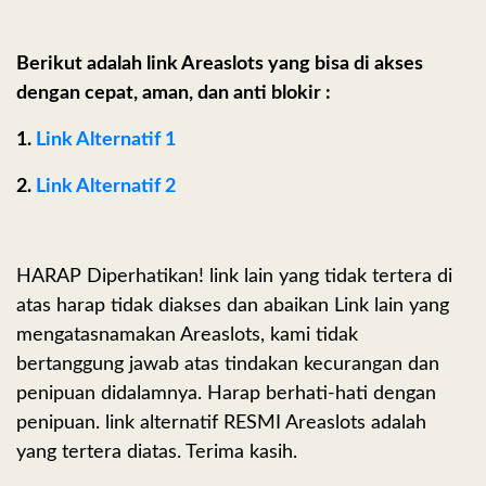
Berikut adalah link Areaslots yang bisa di akses
dengan cepat, aman, dan anti blokir :
1.
Link Alternatif 1
2.
Link Alternatif 2
HARAP Diperhatikan! link lain yang tidak tertera di
atas harap tidak diakses dan abaikan Link lain yang
mengatasnamakan Areaslots, kami tidak
bertanggung jawab atas tindakan kecurangan dan
penipuan didalamnya. Harap berhati-hati dengan
penipuan. link alternatif RESMI Areaslots adalah
yang tertera diatas. Terima kasih.