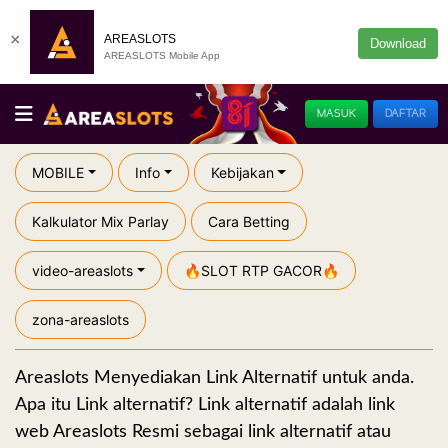
×
AREASLOTS
Download
AREASLOTS Mobile App
MASUK
DAFTAR
MOBILE
Info
Kebijakan
Kalkulator Mix Parlay
Cara Betting
video-areaslots
🔥SLOT RTP GACOR🔥
zona-areaslots
Areaslots Menyediakan Link Alternatif untuk anda.
Apa itu Link alternatif? Link alternatif adalah link
web Areaslots Resmi sebagai link alternatif atau